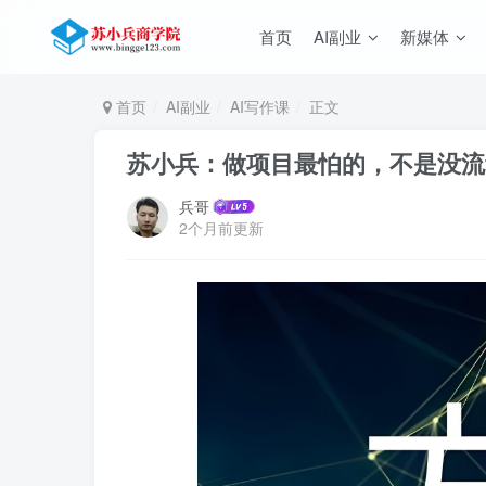
首页
AI副业
新媒体
首页
AI副业
AI写作课
正文
苏小兵：做项目最怕的，不是没流
兵哥
2个月前更新