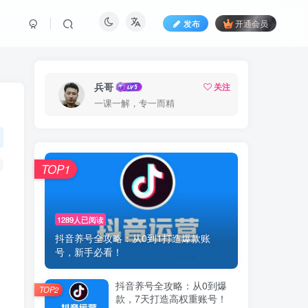
发布
开通会员
兵哥
关注
一课一解，专一而精
TOP1
1289人已阅读
抖音养号全攻略：从0到1打造爆款账
号，新手必看！
抖音养号全攻略：从0到爆
TOP2
款，7天打造高权重账号！