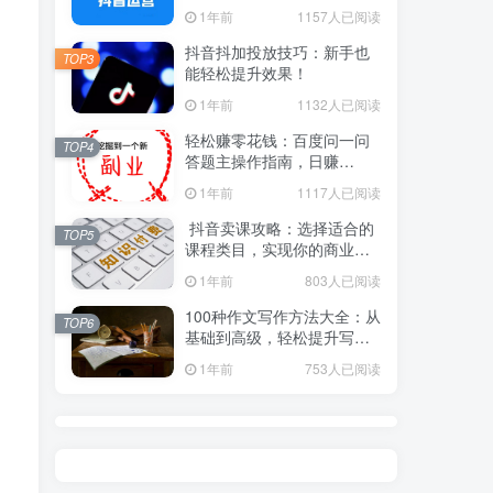
1年前
1157人已阅读
抖音抖加投放技巧：新手也
TOP3
能轻松提升效果！
1年前
1132人已阅读
轻松赚零花钱：百度问一问
TOP4
答题主操作指南，日赚
100+不是梦！
1年前
1117人已阅读
抖音卖课攻略：选择适合的
TOP5
课程类目，实现你的商业价
值！
1年前
803人已阅读
100种作文写作方法大全：从
TOP6
基础到高级，轻松提升写作
水平！
1年前
753人已阅读