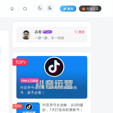
发布
开通会员
兵哥
关注
一课一解，专一而精
TOP1
1294人已阅读
抖音养号全攻略：从0到1打造爆款账
号，新手必看！
抖音养号全攻略：从0到爆
TOP2
款，7天打造高权重账号！