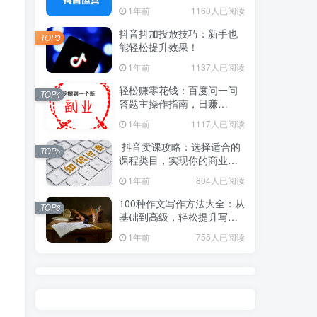
1年前
1160人已阅读
抖音抖加投放技巧：新手也
TOP3
能轻松提升效果！
1年前
1137人已阅读
轻松赚零花钱：百度问一问
TOP4
答题主操作指南，日赚
100+不是梦！
1年前
1117人已阅读
抖音卖课攻略：选择适合的
TOP5
课程类目，实现你的商业价
值！
1年前
804人已阅读
100种作文写作方法大全：从
TOP6
基础到高级，轻松提升写作
水平！
1年前
755人已阅读