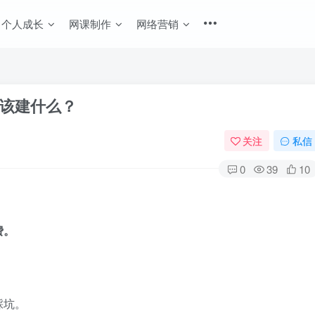
个人成长
网课制作
网络营销
该建什么？
关注
私信
0
39
10
费。
踩坑。