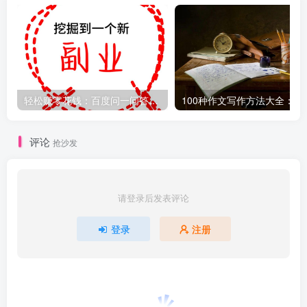
轻松赚零花钱：百度问一问答题主操作指南，日赚100+不是梦！
100种作文写作方法
评论
抢沙发
请登录后发表评论
登录
注册