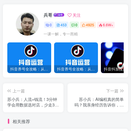
兵哥
关注
0
453
0
4925
6.6W+
一课一解，专一而精
抖音养号全攻略：从0到1打造爆款账号，新手必看！
抖音养号全攻略：从0到爆款，7天打造高权重账号！
上一篇
下一篇
苏小兵：人流=钱流！3分钟
苏小兵：AI编程真的简单
学会用数据选对店，少走3年
吗？我亲身经历告诉你，最
弯路！
难的不是写代码？
相关推荐