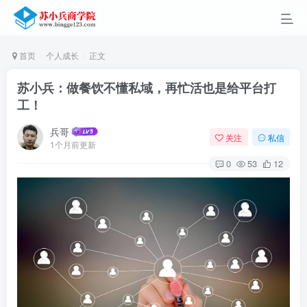
首页
个人成长
正文
苏小兵：做餐饮不懂私域，再忙活也是给平台打
工！
兵哥
关注
私信
1个月前更新
0
53
12