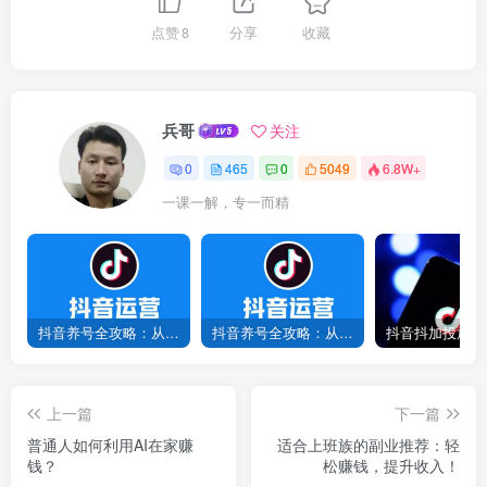
点赞
8
分享
收藏
兵哥
关注
0
465
0
5049
6.8W+
一课一解，专一而精
抖音养号全攻略：从0到1打造爆款账号，新手必看！
抖音养号全攻略：从0到爆款，7天打造高权重账号！
上一篇
下一篇
普通人如何利用AI在家赚
适合上班族的副业推荐：轻
钱？
松赚钱，提升收入！