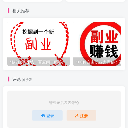
相关推荐
轻松赚零花钱：百度问一问答题主操作指南，日赚100+不是梦！
100种自由职业
评论
抢沙发
请登录后发表评论
登录
注册