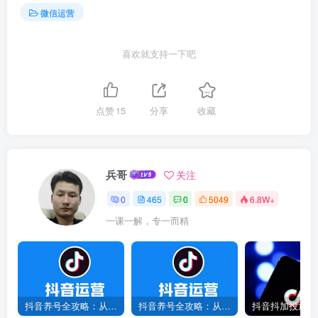
微信运营
喜欢就支持一下吧
点赞
15
分享
收藏
兵哥
关注
0
465
0
5049
6.8W+
一课一解，专一而精
抖音养号全攻略：从0到1打造爆款账号，新手必看！
抖音养号全攻略：从0到爆款，7天打造高权重账号！