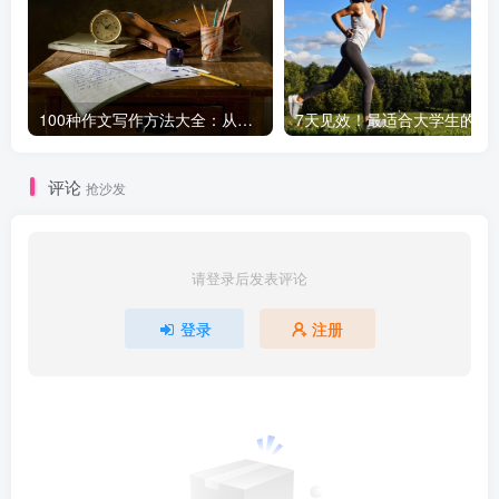
100种作文写作方法大全：从基础到高级，轻松提升写作水平！
7天见效！最适合大学生
评论
抢沙发
请登录后发表评论
登录
注册