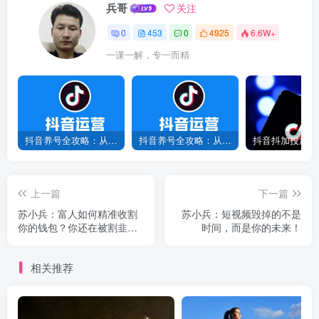
兵哥
关注
0
453
0
4925
6.6W+
一课一解，专一而精
抖音养号全攻略：从0到1打造爆款账号，新手必看！
抖音养号全攻略：从0到爆款，7天打造高权重账号！
上一篇
下一篇
苏小兵：富人如何精准收割
苏小兵：短视频毁掉的不是
你的钱包？你还在被割韭菜
时间，而是你的未来！
吗？
相关推荐