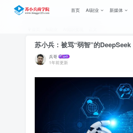
首页
AI副业
新媒体
首页
AI副业
AI知识变现
正文
苏小兵：被骂“弱智”的DeepSe
兵哥
1年前更新