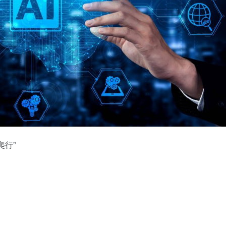
爬行”
。