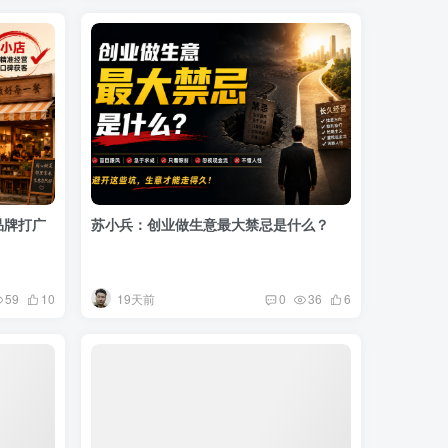
品牌打广
苏小兵：创业做生意最大禁忌是什么？
19天前
59
10
0
36
6