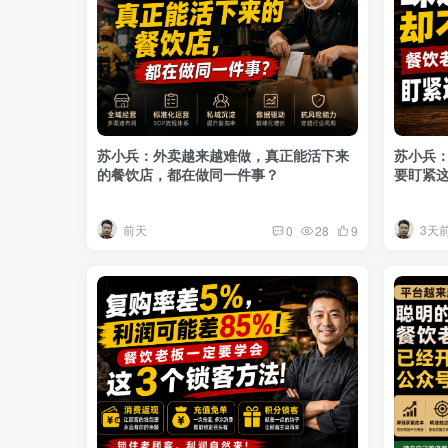
苏小兵：外卖越来越难做，真正能活下来
苏小兵
的餐饮店，都在做同一件事？
要盯紧这
前天
3天
0
28
9