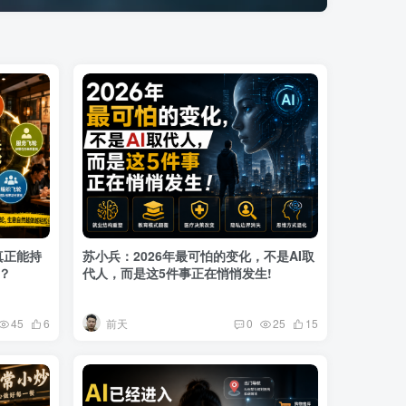
真正能持
苏小兵：2026年最可怕的变化，不是AI取
？
代人，而是这5件事正在悄悄发生!
前天
45
6
0
25
15