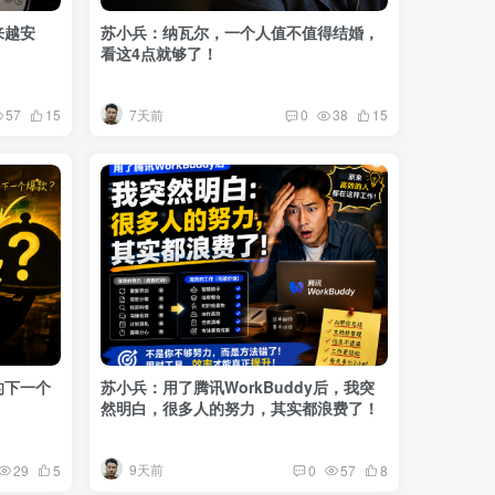
来越安
苏小兵：纳瓦尔，一个人值不值得结婚，
！
看这4点就够了！
7天前
57
15
0
38
15
的下一个
苏小兵：用了腾讯WorkBuddy后，我突
然明白，很多人的努力，其实都浪费了！
9天前
29
5
0
57
8