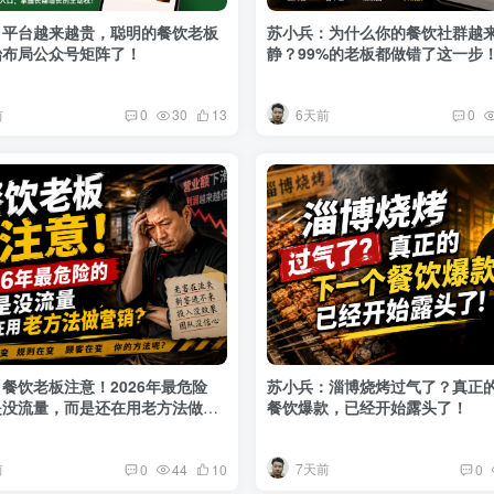
：平台越来越贵，聪明的餐饮老板
苏小兵：为什么你的餐饮社群越
始布局公众号矩阵了！
静？99%的老板都做错了这一步
前
6天前
0
30
13
0
餐饮老板注意！2026年最危险
苏小兵：淄博烧烤过气了？真正
是没流量，而是还在用老方法做营
餐饮爆款，已经开始露头了！
前
7天前
0
44
10
0