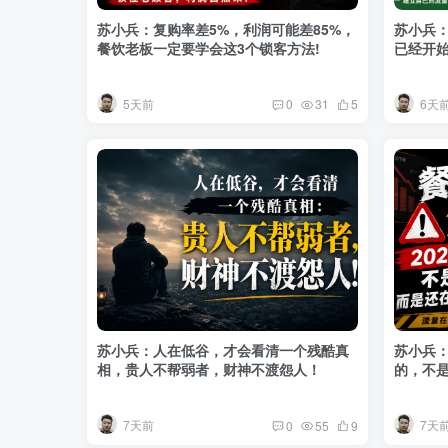
苏小兵：复购率差5%，利润可能差85%，
苏小兵
餐饮老板一定要学会这3个锁客方法!
已经开
5天前
6天
0
31
5
苏小兵：人在低谷，才会看清一个残酷真
苏小兵：
相，贵人不帮弱者，财神不渡怨人！
的，不
销？
7天前
7天
0
55
9