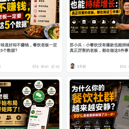
：味道好却不赚钱，餐饮老板一定
苏小兵：小餐饮没有爆款也能持
5个数据?
真正厉害的老板，都在做这5件事
前
3天前
0
41
10
0