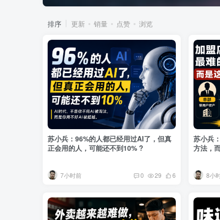
排序
更新
销量
点赞
浏览
苏小兵：96%的人都已经用过AI了，但真
苏小兵
正会用的人，可能还不到10% ?
方法，而
7小时前
8小
0
29
6