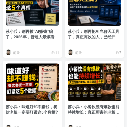
苏小兵：别再被“AI赚钱”骗
苏小兵：别再把AI当聊天工具
了，2026年，普通人最该看清
了，真正高效的人，已经开始
这5个真相?
给自己搭建AI工作系统！
前天
前天
11
7
苏小兵：味道好却不赚钱，餐
苏小兵：小餐饮没有爆款也能
饮老板一定要盯紧这5个数据?
持续增长：真正厉害的老板，
都在做这5件事！