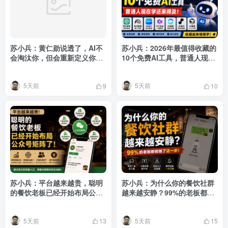
苏小兵：黄仁勋说透了，AI不
苏小兵：2026年最值得收藏的
会淘汰你，但会重新定义你的
10个免费AI工具，普通人现在
价值！
学还来得及！
5天前
5天前
9
10
苏小兵：平台越来越贵，聪明
苏小兵：为什么你的餐饮社群
的餐饮老板已经开始布局公众
越来越安静？99%的老板都做
号矩阵了！
错了这一步！
5天前
5天前
13
15