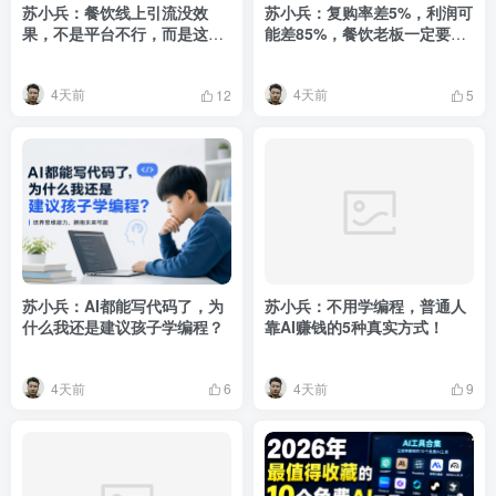
苏小兵：餐饮线上引流没效
苏小兵：复购率差5%，利润可
果，不是平台不行，而是这5
能差85%，餐饮老板一定要学
件事没做对 ？
会这3个锁客方法!
4天前
4天前
12
5
苏小兵：AI都能写代码了，为
苏小兵：不用学编程，普通人
什么我还是建议孩子学编程？
靠AI赚钱的5种真实方式！
4天前
4天前
6
9