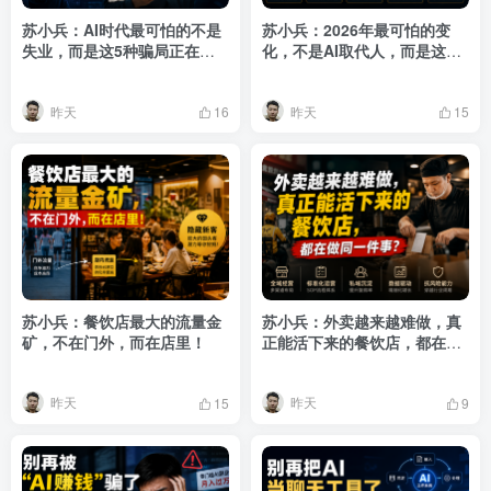
苏小兵：AI时代最可怕的不是
苏小兵：2026年最可怕的变
失业，而是这5种骗局正在盯
化，不是AI取代人，而是这5
上普通人！
件事正在悄悄发生!
昨天
昨天
16
15
苏小兵：餐饮店最大的流量金
苏小兵：外卖越来越难做，真
矿，不在门外，而在店里！
正能活下来的餐饮店，都在做
同一件事？
昨天
昨天
15
9