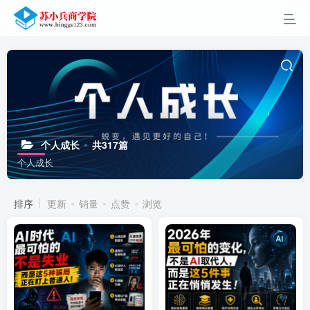
个人成长
共317篇
个人成长
排序
更新
销量
点赞
浏览