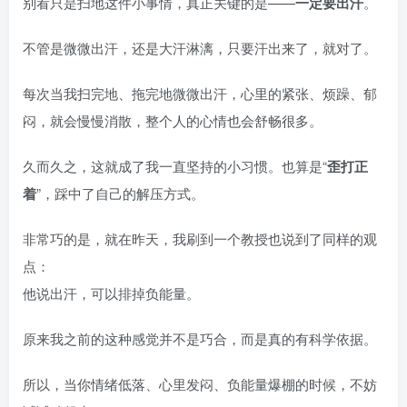
别看只是扫地这件小事情，真正关键的是——
一定要
出汗
。
不管是微微出汗，还是大汗淋漓，只要汗出来了，就对了。
每次当我扫完地、拖完地微微出汗，心里的紧张、烦躁、郁
闷，就会慢慢消散，整个人的心情也会舒畅很多。
久而久之，这就成了我一直坚持的小习惯。也算是“
歪打正
着
”，踩中了自己的解压方式。
非常巧的是，就在昨天，我刷到一个教授也说到了同样的观
点：
他说出汗，可以排掉负能量。
原来我之前的这种感觉并不是巧合，而是真的有科学依据。
所以，当你情绪低落、心里发闷、负能量爆棚的时候，不妨