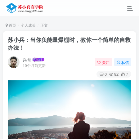
首页
个人成长
正文
苏小兵：当你负能量爆棚时，教你一个简单的自救
办法！
兵哥
关注
私信
10个月前更新
0
82
7