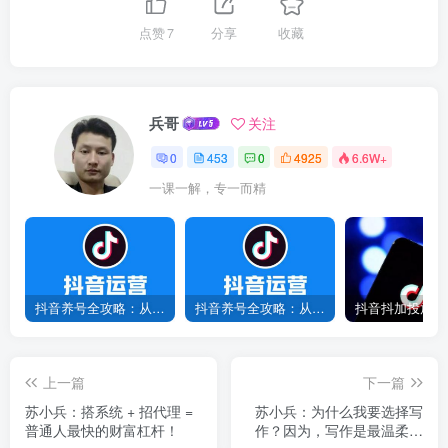
点赞
7
分享
收藏
兵哥
关注
0
453
0
4925
6.6W+
一课一解，专一而精
抖音养号全攻略：从0到1打造爆款账号，新手必看！
抖音养号全攻略：从0到爆款，7天打造高权重账号！
上一篇
下一篇
苏小兵：搭系统 + 招代理 =
苏小兵：为什么我要选择写
普通人最快的财富杠杆！
作？因为，写作是最温柔也