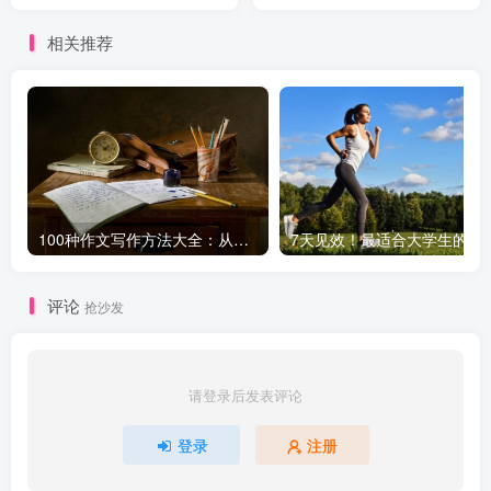
是最狠的成长方式！
相关推荐
100种作文写作方法大全：从基础到高级，轻松提升写作水平！
7天见效！最适合大学生
评论
抢沙发
请登录后发表评论
登录
注册