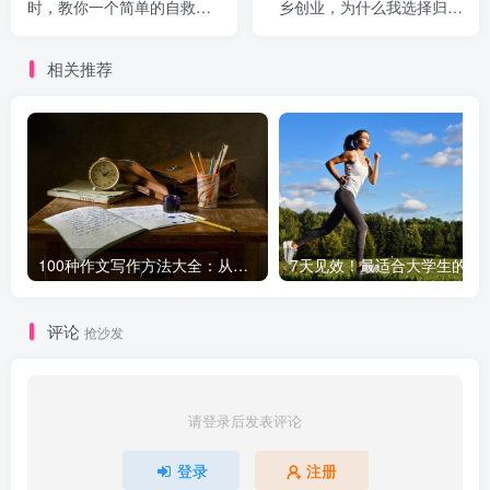
时，教你一个简单的自救办
乡创业，为什么我选择归零
法！
重启？
相关推荐
100种作文写作方法大全：从基础到高级，轻松提升写作水平！
7天见效！最适合大学生
评论
抢沙发
请登录后发表评论
登录
注册