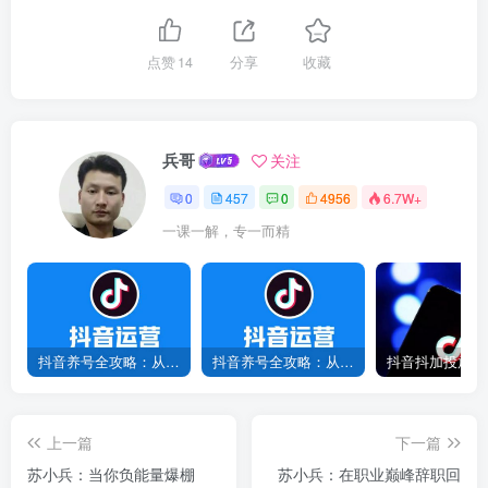
点赞
14
分享
收藏
兵哥
关注
0
457
0
4956
6.7W+
一课一解，专一而精
抖音养号全攻略：从0到1打造爆款账号，新手必看！
抖音养号全攻略：从0到爆款，7天打造高权重账号！
上一篇
下一篇
苏小兵：当你负能量爆棚
苏小兵：在职业巅峰辞职回