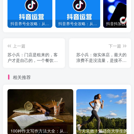
抖音养号全攻略：从0到1打造爆款账号，新手必看！
抖音养号全攻略：从0到爆款，7天打造高权重账号！
上一篇
下一篇
苏小兵：门店是租来的，客
苏小兵：做实体店，最大的
户才是自己的，一个餐饮老
浪费不是没流量，是接不住
板的觉醒！
流量！
相关推荐
100种作文写作方法大全：从基础到高级，轻松提升写作水平！
7天见效！最适合大学生