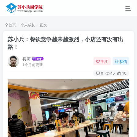
首页
个人成长
正文
苏小兵：餐饮竞争越来越激烈，小店还有没有出
路！
兵哥
关注
私信
1个月前更新
0
45
10