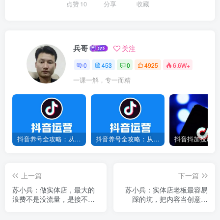
点赞
10
分享
收藏
兵哥
关注
0
453
0
4925
6.6W+
一课一解，专一而精
抖音养号全攻略：从0到1打造爆款账号，新手必看！
抖音养号全攻略：从0到爆款，7天打造高权重账号！
上一篇
下一篇
苏小兵：做实体店，最大的
苏小兵：实体店老板最容易
浪费不是没流量，是接不住
踩的坑，把内容当创意比
流量！
赛！