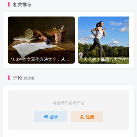
相关推荐
100种作文写作方法大全：从基础到高级，轻松提升写作水平！
7天见效！最适合大学生
评论
抢沙发
请登录后发表评论
登录
注册