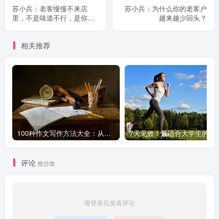
苏小兵：老客慢慢不来店
苏小兵：为什么你的老客户
里，不是味道不行，是你踩
越来越少回头？
了 4 个隐形坑！
相关推荐
100种作文写作方法大全：从基础到高级，轻松提升写作水平！
7天见效！最适合大学生
评论
抢沙发
请登录后发表评论