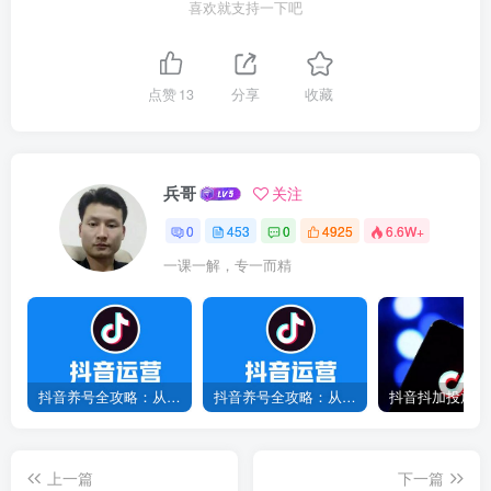
喜欢就支持一下吧
点赞
13
分享
收藏
兵哥
关注
0
453
0
4925
6.6W+
一课一解，专一而精
抖音养号全攻略：从0到1打造爆款账号，新手必看！
抖音养号全攻略：从0到爆款，7天打造高权重账号！
上一篇
下一篇