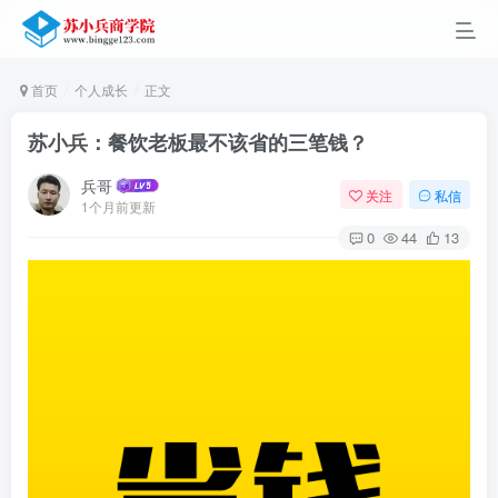
首页
个人成长
正文
苏小兵：餐饮老板最不该省的三笔钱？
兵哥
关注
私信
1个月前更新
0
44
13