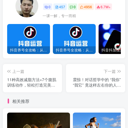
0
457
0
4956
6.7W+
一课一解，专一而精
抖音养号全攻略：从0到1打造爆款账号，新手必看！
抖音养号全攻略：从0到爆款，7天打造高权重账号！
上一篇
下一篇
11种高效减脂方法+7个腹肌
震惊！对话哲学中的 “我你”
训练动作，轻松打造完美身
“我它” 竟这样左右你的人际
材！
关系
相关推荐