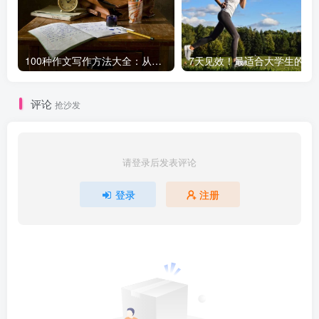
100种作文写作方法大全：从基础到高级，轻松提升写作水平！
7天见效！最适合大学生
评论
抢沙发
请登录后发表评论
登录
注册