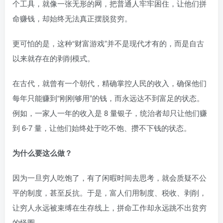
个工具，就像一张无形的网，把普通人牢牢困住，让他们拼
命赚钱，却始终无法真正摆脱贫穷。
更可怕的是，这种“财富游戏”并不是现代才有的，而是自古
以来就存在的剥削模式。
在古代，就曾有一个朝代，精确掌控人民的收入，确保他们
每年只能赚到“刚刚够用”的钱，而永远达不到富足的状态。
例如，一家人一年的收入是 8 量银子，统治者却只让他们赚
到 6-7 量，让他们始终处于吃不饱、攒不下钱的状态。
为什么要这么做？
因为一旦穷人吃饱了，有了闲暇时间去思考，就会质疑不公
平的制度，甚至反抗。于是，富人们用制度、税收、剥削，
让穷人永远被束缚在生存线上，拼命工作却永远跳不出贫穷
的怪圈。