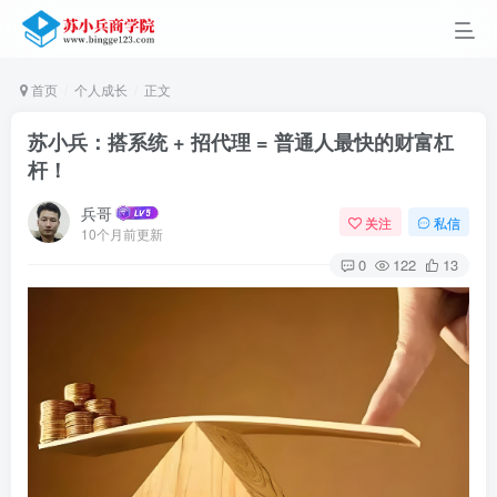
首页
个人成长
正文
苏小兵：搭系统 + 招代理 = 普通人最快的财富杠
杆！
兵哥
关注
私信
10个月前更新
0
122
13