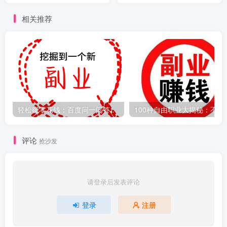
相关推荐
轻松赚零花钱：百度问一问答题主操作指南，日赚100+不是梦！
100种自由职业
评论
抢沙发
请登录后发表评论
登录
注册