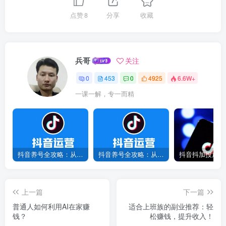
点赞
8
分享
收藏
兵哥
关注
0
453
0
4925
6.6W+
一课一解，专一而精
抖音养号全攻略：从0到1打造爆款账号，新手必看！
抖音养号全攻略：从0到爆款，7天打造高权重账号！
上一篇
下一篇
普通人如何利用AI在家赚
适合上班族的副业推荐：轻
钱？
松赚钱，提升收入！