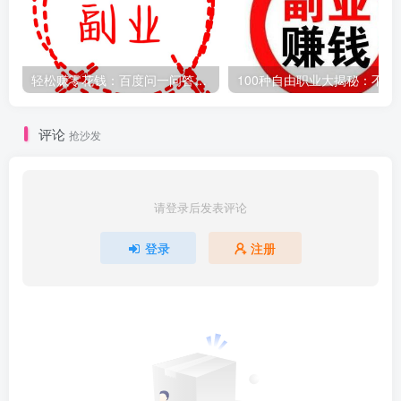
轻松赚零花钱：百度问一问答题主操作指南，日赚100+不是梦！
100种自由职业
评论
抢沙发
请登录后发表评论
登录
注册