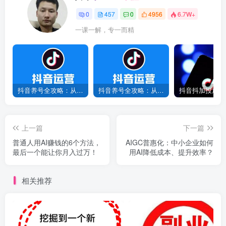
0
457
0
4956
6.7W+
一课一解，专一而精
抖音养号全攻略：从0到1打造爆款账号，新手必看！
抖音养号全攻略：从0到爆款，7天打造高权重账号！
上一篇
下一篇
普通人用AI赚钱的6个方法，
AIGC普惠化：中小企业如何
最后一个能让你月入过万！
用AI降低成本、提升效率？
相关推荐