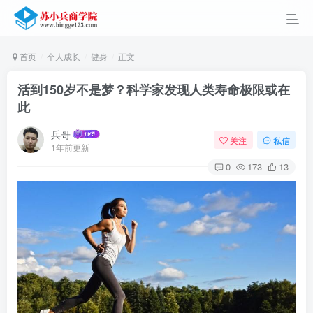
首页
个人成长
健身
正文
活到150岁不是梦？科学家发现人类寿命极限或在
此
兵哥
关注
私信
1年前更新
0
173
13