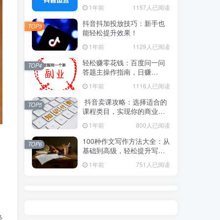
1年前
1157人已阅读
抖音抖加投放技巧：新手也
TOP3
能轻松提升效果！
1年前
1129人已阅读
轻松赚零花钱：百度问一问
TOP4
答题主操作指南，日赚
100+不是梦！
1年前
1116人已阅读
抖音卖课攻略：选择适合的
TOP5
课程类目，实现你的商业价
值！
1年前
800人已阅读
100种作文写作方法大全：从
TOP6
基础到高级，轻松提升写作
水平！
1年前
751人已阅读
经