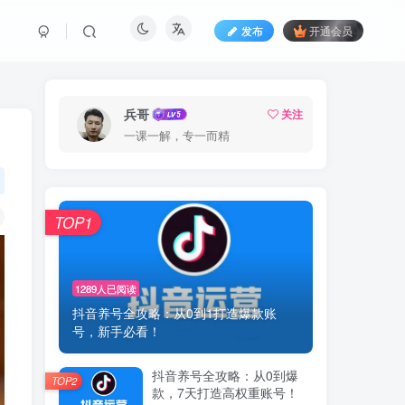
发布
开通会员
兵哥
关注
一课一解，专一而精
TOP1
1289人已阅读
抖音养号全攻略：从0到1打造爆款账
号，新手必看！
抖音养号全攻略：从0到爆
TOP2
款，7天打造高权重账号！