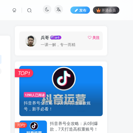
发布
开通会员
兵哥
关注
一课一解，专一而精
TOP1
1290人已阅读
抖音养号全攻略：从0到1打造爆款账
号，新手必看！
抖音养号全攻略：从0到爆
TOP2
款，7天打造高权重账号！