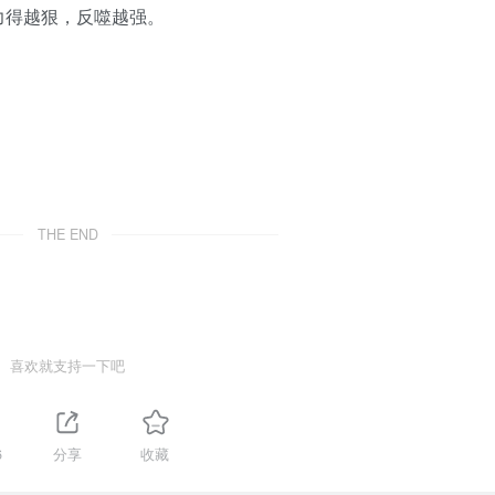
力得越狠，反噬越强。
。
THE END
喜欢就支持一下吧
6
分享
收藏