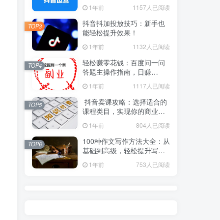
1年前
1157人已阅读
抖音抖加投放技巧：新手也
TOP3
能轻松提升效果！
1年前
1132人已阅读
轻松赚零花钱：百度问一问
TOP4
答题主操作指南，日赚
100+不是梦！
1年前
1117人已阅读
抖音卖课攻略：选择适合的
TOP5
课程类目，实现你的商业价
值！
1年前
804人已阅读
100种作文写作方法大全：从
TOP6
基础到高级，轻松提升写作
水平！
1年前
753人已阅读