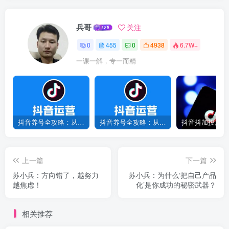
兵哥
关注
0
455
0
4938
6.7W+
一课一解，专一而精
抖音养号全攻略：从0到1打造爆款账号，新手必看！
抖音养号全攻略：从0到爆款，7天打造高权重账号！
上一篇
下一篇
苏小兵：方向错了，越努力
苏小兵：为什么‘把自己产品
越焦虑！
化’是你成功的秘密武器？
相关推荐