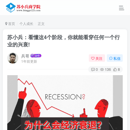
首页
个人成长
正文
苏小兵：看懂这4个阶段，你就能看穿任何一个行
业的兴衰!
兵哥
关注
私信
1年前更新
0
136
8