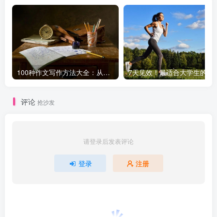
100种作文写作方法大全：从基础到高级，轻松提升写作水平！
7天见效！最适合大学生
评论
抢沙发
请登录后发表评论
登录
注册